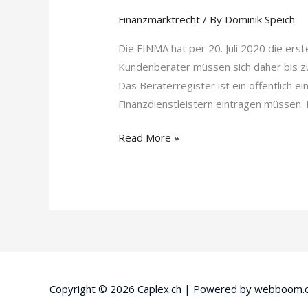
Finanzmarktrecht
/ By
Dominik Speich
Die FINMA hat per 20. Juli 2020 die ers
Kundenberater müssen sich daher bis zu
Das Beraterregister ist ein öffentlich 
Finanzdienstleistern eintragen müssen.
Die
Read More »
Uhr
tickt
für
Kundenberater
gemäss
FIDLEG!
Copyright © 2026
Caplex.ch
| Powered by
webboom.