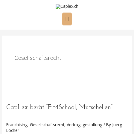
Skip
to
Main
content
Menu
Gesellschaftsrecht
CapLex berät “Fit4School, Mutschellen”
Franchising
,
Gesellschaftsrecht
,
Vertragsgestaltung
/ By
Juerg
Locher